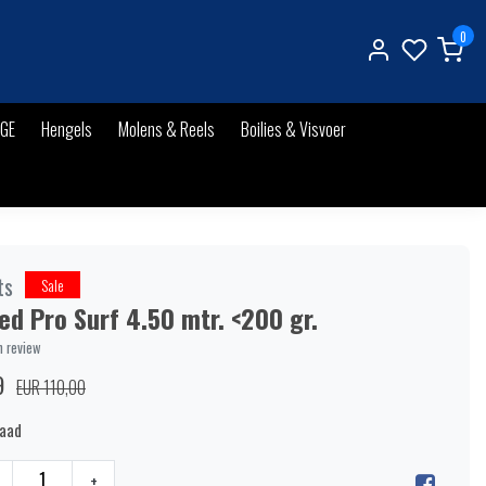
0
IGE
Hengels
Molens & Reels
Boilies & Visvoer
ts
Sale
d Pro Surf 4.50 mtr. <200 gr.
n review
9
EUR 110,00
raad
+