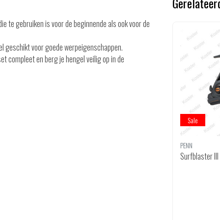
Gerelateer
ie te gebruiken is voor de beginnende als ook voor de
gel geschikt voor goede werpeigenschappen.
et compleet en berg je hengel veilig op in de
Sale
Sale
DAM
PENN
m
Fp2 Surf 420/3 100-250 8000 0.40
Surfblaster I
Cmb