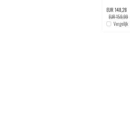
EUR 64,28
EUR 74,99
EUR 148,28
en
Bekijken
Vergelijk
EUR 159,99
Vergelijk