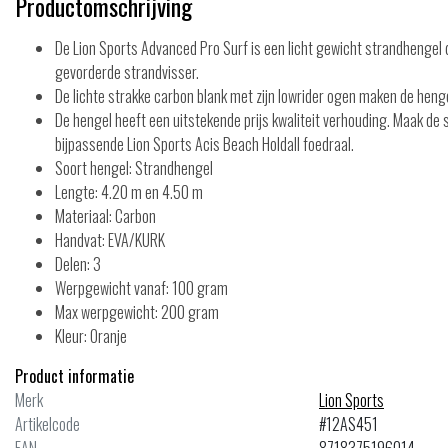
Productomschrijving
De Lion Sports Advanced Pro Surf is een licht gewicht strandhengel d
gevorderde strandvisser.
De lichte strakke carbon blank met zijn lowrider ogen maken de hen
De hengel heeft een uitstekende prijs kwaliteit verhouding. Maak de s
bijpassende Lion Sports Acis Beach Holdall foedraal.
Soort hengel: Strandhengel
Lengte: 4.20 m en 4.50 m
Materiaal: Carbon
Handvat: EVA/KURK
ale
Sale
Delen: 3
Werpgewicht vanaf: 100 gram
ado
Shakespeare
Max werpgewicht: 200 gram
 Tip Light
Salt XT Sea Spin 10ft 40-80 Gra
Kleur: Oranje
Product informatie
Merk
Lion Sports
Artikelcode
#12AS451