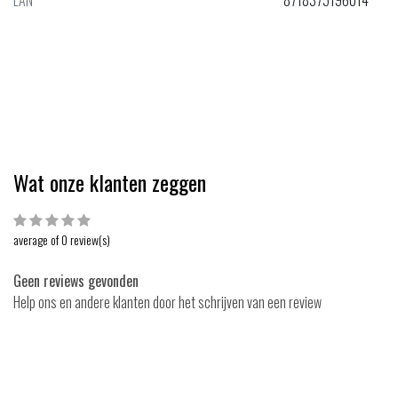
EAN
8718375196014
 4,50
EUR 5,99
EUR 76,99
EUR 89,99
Bekijken
Bekijk
Vergelijk
Vergelijk
Wat onze klanten zeggen
average of 0 review(s)
Geen reviews gevonden
Help ons en andere klanten door het schrijven van een review