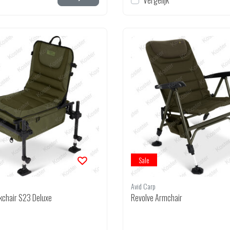
Vergelijk
Sale
Avid Carp
kchair S23 Deluxe
Revolve Armchair