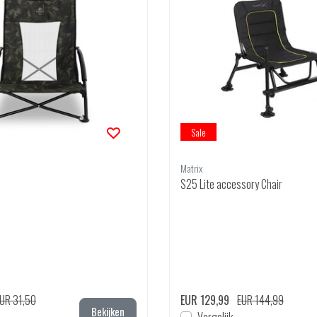
Sale
Matrix
S25 Lite accessory Chair
UR 31,50
EUR 129,99
EUR 144,99
Bekijken