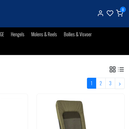
0
IGE
Hengels
Molens & Reels
Boilies & Visvoer
1
2
3