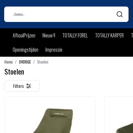
AfhaalPrijzen
Nieuw !!
TOTALLY FOREL
TOTALLY KARPER
T
Openingstijden
Impressie
Home
OVERIGE
Stoelen
Stoelen
Filters