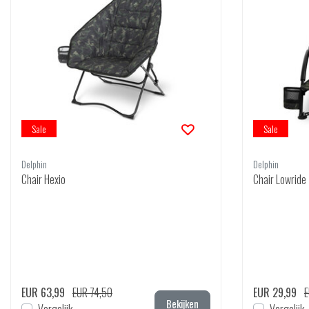
Sale
Sale
Delphin
Delphin
Chair Hexio
Chair Lowride
EUR 63,99
EUR 74,50
EUR 29,99
E
Bekijken