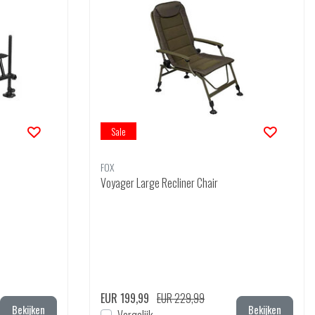
Sale
FOX
Voyager Large Recliner Chair
EUR 199,99
EUR 229,99
Bekijken
Bekijken