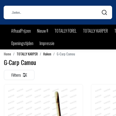
AfhaalPrijzen
Nieuw !!
TOTALLY FOREL
TOTALLY KARPER
T
Openingstijden
Impressie
Home
TOTALLY KARPER
Haken
G-Carp Camou
G-Carp Camou
Filters