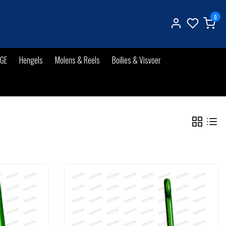
0
IGE
Hengels
Molens & Reels
Boilies & Visvoer