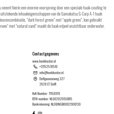
u neemt hierin een enorme voorsprong door een speciale haak-coating te
k de uitstekende inhaakeigenschappen van de Gamakatsu G-Carp A-1 haak
kleurencombinatie, “dark forest green” met “apple green”, kan gebruikt
rown” met “natural sand” maakt de haak vrijwel onzichtbaar onderwater.
Contactgegevens
www.henkkoster.nl
+31152570510
info@henkkoster.nl
Delfgauwseweg 327
2628 ET Delft
KvK Number: 71150919
BTW-number: NL002020150B15
Bankrekening: NL08INGB0002908130