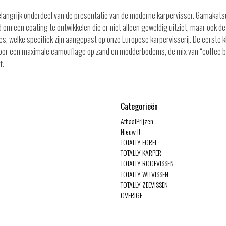
angrijk onderdeel van de presentatie van de moderne karpervisser. Gamakats
gd om een coating te ontwikkelen die er niet alleen geweldig uitziet, maar oo
ies, welke specifiek zijn aangepast op onze Europese karpervisserij. De eerste 
 voor een maximale camouflage op zand en modderbodems, de mix van “coffee b
t.
Categorieën
AfhaalPrijzen
Nieuw !!
TOTALLY FOREL
TOTALLY KARPER
TOTALLY ROOFVISSEN
TOTALLY WITVISSEN
TOTALLY ZEEVISSEN
OVERIGE