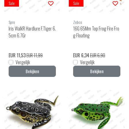
Sale
Sale
Spro
Zebco
Iris Walk'R Hardlure F.Tiger 6.
16G 65Mm Top Frog Fire Fro
5cm 6.7Gr
g Floating
EUR 11,53
EUR 11,99
EUR 6,34
EUR 6,90
Vergelijk
Vergelijk
Bekijken
Bekijken