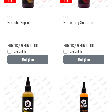
Sale
Sale
GOO
GOO
Sriracha Supreme
Strawberry Supreme
EUR 18,49
EUR 19,00
EUR 18,49
EUR 19,00
Vergelijk
Vergelijk
Bekijken
Bekijken