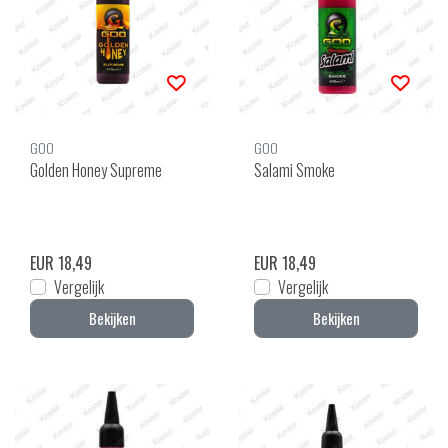
GOO
GOO
Golden Honey Supreme
Salami Smoke
EUR 18,49
EUR 18,49
Vergelijk
Vergelijk
Bekijken
Bekijken