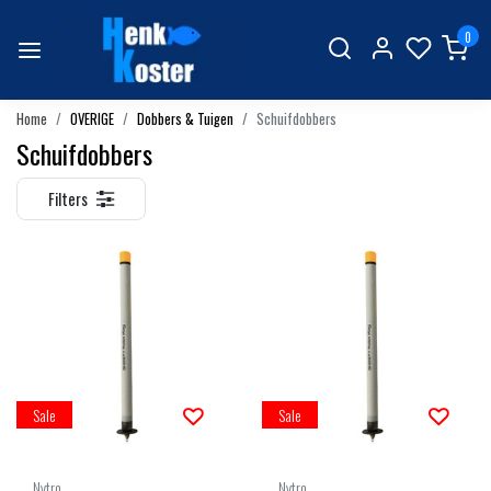
0
Home
OVERIGE
Dobbers & Tuigen
Schuifdobbers
Schuifdobbers
Filters
Sale
Sale
Nytro
Nytro