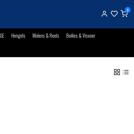
0
IGE
Hengels
Molens & Reels
Boilies & Visvoer