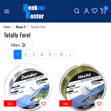
0
Home
Nieuw !!
Totally Forel
Totally Forel
Filters
...
1
2
3
4
5
15
Sale
Sale