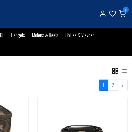
0
IGE
Hengels
Molens & Reels
Boilies & Visvoer
1
2