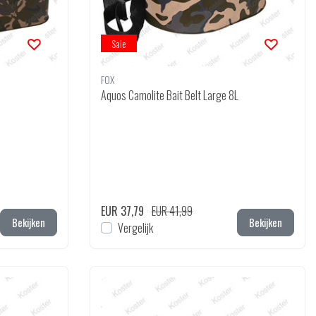
Sale
FOX
Aquos Camolite Bait Belt Large 8L
EUR 37,79
EUR 41,99
Bekijken
Bekijken
Vergelijk