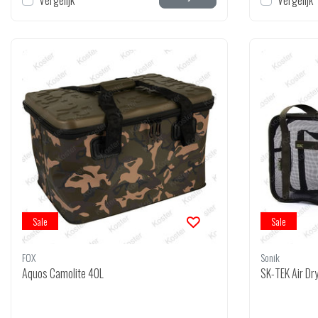
Vergelijk
Vergelijk
Sale
Sale
FOX
Sonik
Aquos Camolite 40L
SK-TEK Air Dr