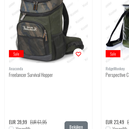
Sale
Sale
Anaconda
RidgeMonkey
Freelancer Survival Hopper
Perspective Co
EUR 39,99
EUR 61,95
EUR 23,49
Bekijken