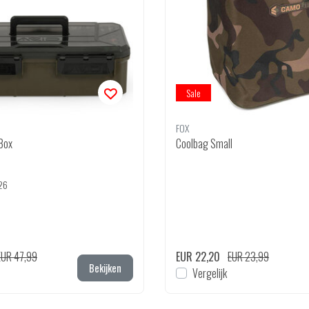
Sale
FOX
 Box
Coolbag Small
26
EUR 47,99
EUR 22,20
EUR 23,99
Bekijken
Vergelijk