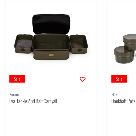
Sale
Sale
Korum
FOX
Eva Tackle And Bait Carryall
Hookbait Pots