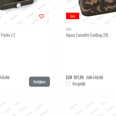
Sale
FOX
 Packs x 2
Aquos Camolite Coolbag 20L
R 8,49
EUR 101,99
EUR 119,99
Bekijken
Vergelijk