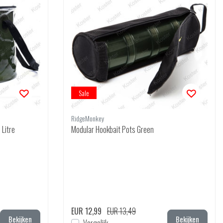
Sale
RidgeMonkey
 Litre
Modular Hookbait Pots Green
EUR 12,99
EUR 13,49
Bekijken
Bekijken