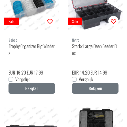
Sale
Sale
Zebco
Nytro
Trophy Organizer Rig Winder
Starkx Large Deep Feeder B
s
ox
EUR 16,20
EUR 17,99
EUR 14,20
EUR 14,99
Vergelijk
Vergelijk
Bekijken
Bekijken