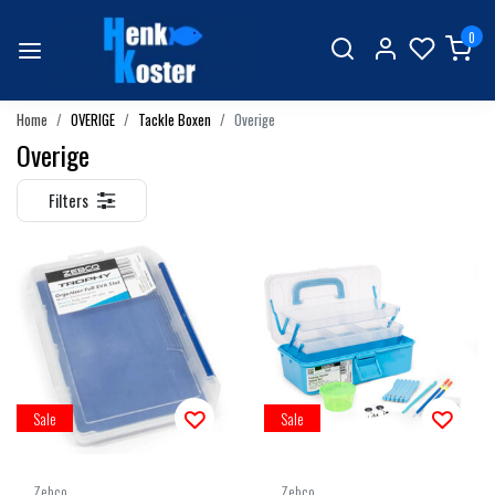
0
Home
OVERIGE
Tackle Boxen
Overige
Overige
Filters
Sale
Sale
Zebco
Zebco