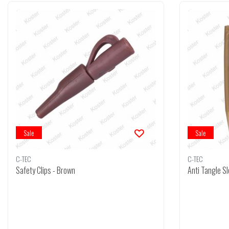
Sale
Sale
C-TEC
C-TEC
Safety Clips - Brown
Anti Tangle S