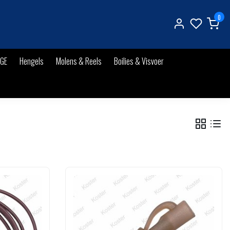
0
IGE
Hengels
Molens & Reels
Boilies & Visvoer