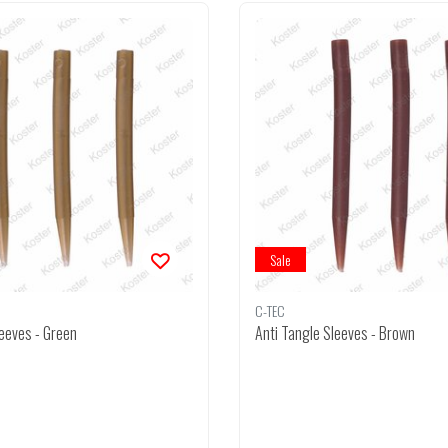
Sale
C-TEC
leeves - Green
Anti Tangle Sleeves - Brown