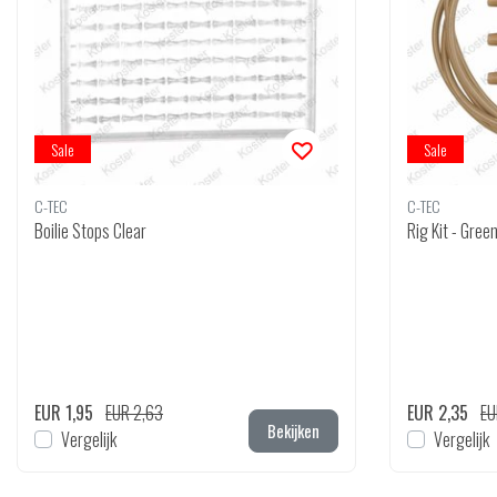
Sale
Sale
C-TEC
C-TEC
Boilie Stops Clear
Rig Kit - Gree
EUR 1,95
EUR 2,63
EUR 2,35
EU
Bekijken
Vergelijk
Vergelijk