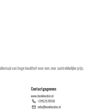
lemaal van hoge kwaliteit voor een zeer aantrekkelijke prijs.
Contactgegevens
www.henkkoster.nl
+31152570510
info@henkkoster.nl