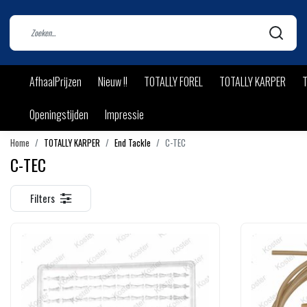
AfhaalPrijzen
Nieuw !!
TOTALLY FOREL
TOTALLY KARPER
T
Openingstijden
Impressie
Home
TOTALLY KARPER
End Tackle
C-TEC
C-TEC
Filters