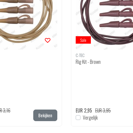
Sale
C-TEC
n
Rig Kit - Brown
R 3,16
EUR 2,95
EUR 3,95
Bekijken
Vergelijk