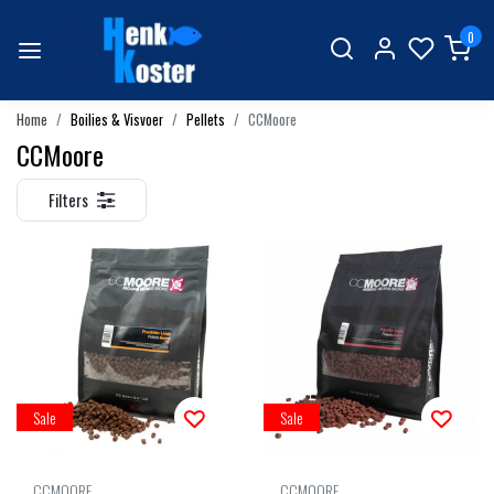
0
Home
Boilies & Visvoer
Pellets
CCMoore
CCMoore
Filters
Sale
Sale
CCMOORE
CCMOORE