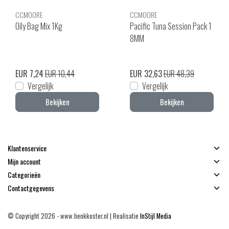
CCMOORE
CCMOORE
Oily Bag Mix 1Kg
Pacific Tuna Session Pack 1
8MM
EUR 7,24
EUR 10,44
EUR 32,63
EUR 48,39
Vergelijk
Vergelijk
Bekijken
Bekijken
Klantenservice
Mijn account
Categorieën
Contactgegevens
© Copyright 2026 - www.henkkoster.nl | Realisatie
InStijl Media
Algemene voorwaarden
|
Disclaimer
|
Privacy Policy
|
Sitemap
|
RSS Feed