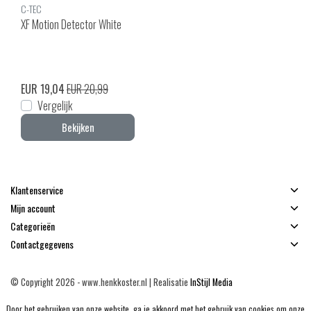
C-TEC
XF Motion Detector White
EUR 19,04
EUR 20,99
Vergelijk
Bekijken
Klantenservice
Mijn account
Categorieën
Contactgegevens
© Copyright 2026 - www.henkkoster.nl | Realisatie
InStijl Media
Algemene voorwaarden
|
Disclaimer
|
Privacy Policy
|
Sitemap
|
RSS Feed
Door het gebruiken van onze website, ga je akkoord met het gebruik van cookies om onze