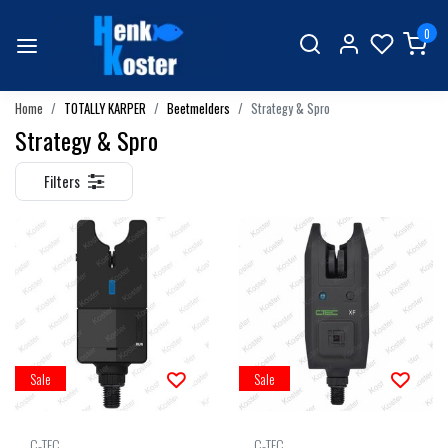
0
Home
TOTALLY KARPER
Beetmelders
Strategy & Spro
Strategy & Spro
Filters
Sale
Sale
C-TEC
C-TEC