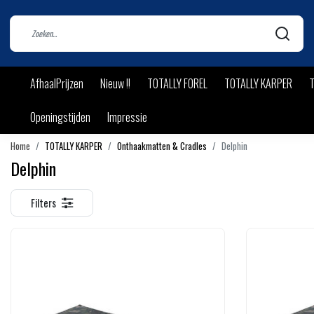
AfhaalPrijzen
Nieuw !!
TOTALLY FOREL
TOTALLY KARPER
T
Openingstijden
Impressie
Home
TOTALLY KARPER
Onthaakmatten & Cradles
Delphin
Delphin
Filters