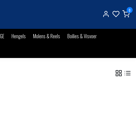
0
IGE
Hengels
Molens & Reels
Boilies & Visvoer