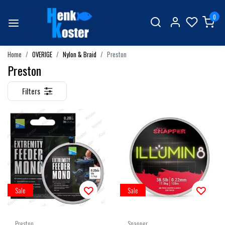
0
Home
OVERIGE
Nylon & Braid
Preston
Preston
Filters
Sale
Sale
Preston
Snapper