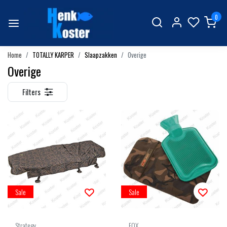
0
Home
TOTALLY KARPER
Slaapzakken
Overige
Overige
Filters
Sale
Sale
Strategy
FOX