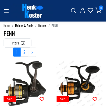
0
Home
Molens & Reels
Molens
PENN
PENN
Filters
1
2
Sale
Sale