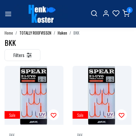
0
Home
TOTALLY ROOFVISSEN
Haken
BKK
BKK
Filters
Sale
Sale
BKK
BKK