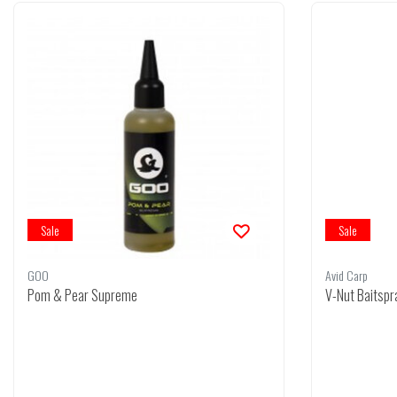
Sale
Sale
GOO
Avid Carp
Pom & Pear Supreme
V-Nut Baitspr