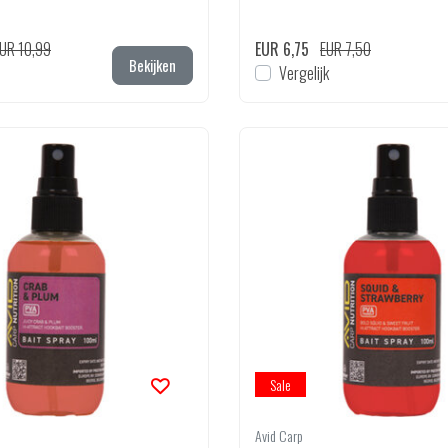
UR 10,99
EUR 6,75
EUR 7,50
Bekijken
Vergelijk
Sale
Avid Carp