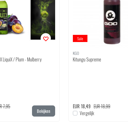
Sale
KGO
X LiquiX / Plum - Mulberry
Kitungu Supreme
R 7,95
EUR 18,49
EUR 18,99
Bekijken
Vergelijk