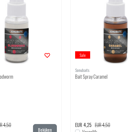
Sale
Sonubaits
loodworm
Bait Spray Caramel
R 4,50
EUR 4,25
EUR 4,50
Bekijken