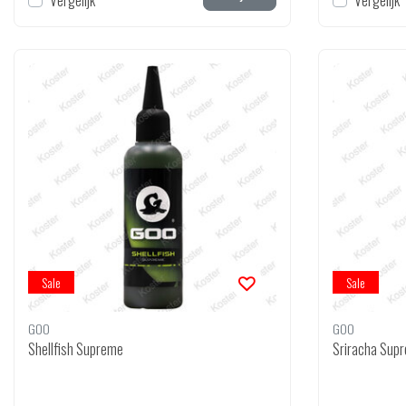
Vergelijk
Vergelijk
Sale
Sale
GOO
GOO
Shellfish Supreme
Sriracha Sup