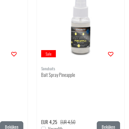
Sale
Sonubaits
Bait Spray Pineapple
EUR 4,25
EUR 4,50
Bekijken
Bekijken