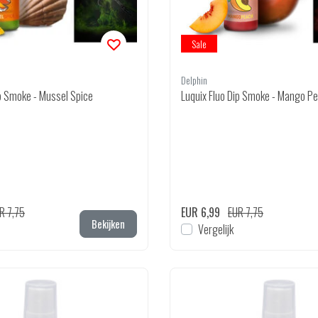
Sale
Delphin
ip Smoke - Mussel Spice
Luquix Fluo Dip Smoke - Mango P
R 7,75
EUR 6,99
EUR 7,75
Bekijken
Vergelijk