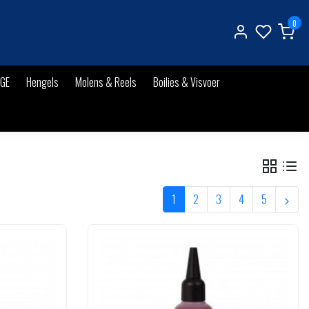
0
IGE
Hengels
Molens & Reels
Boilies & Visvoer
1
2
3
4
5