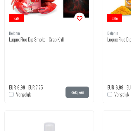
Sale
Sale
Delphin
Delphin
Luquix Fluo Dip Smoke - Crab Krill
Luquix Fluo D
EUR 6,99
EUR 7,75
EUR 6,99
EU
Bekijken
Vergelijk
Vergelijk