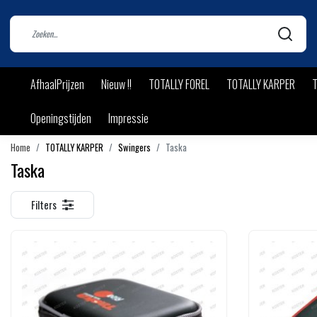
AfhaalPrijzen
Nieuw !!
TOTALLY FOREL
TOTALLY KARPER
T
Openingstijden
Impressie
Home
TOTALLY KARPER
Swingers
Taska
Taska
Filters