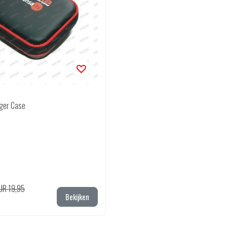
nger Case
UR 19,95
Bekijken