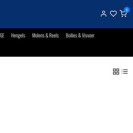
0
IGE
Hengels
Molens & Reels
Boilies & Visvoer