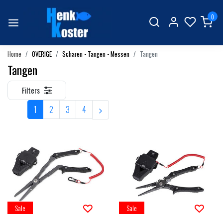
0
Home
OVERIGE
Scharen - Tangen - Messen
Tangen
Tangen
Filters
1
2
3
4
Sale
Sale