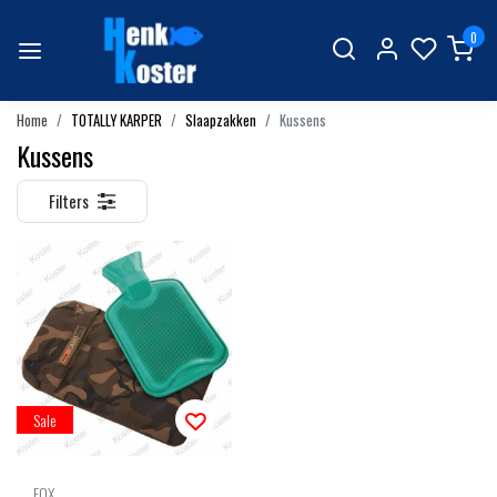
0
Home
TOTALLY KARPER
Slaapzakken
Kussens
Kussens
Filters
Sale
FOX