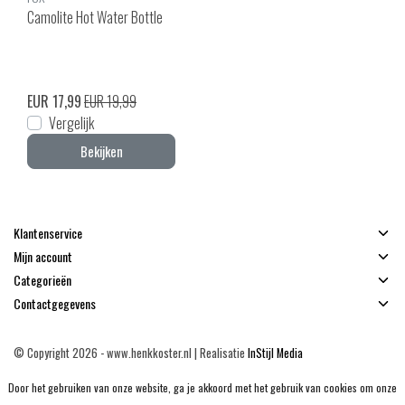
Camolite Hot Water Bottle
EUR 17,99
EUR 19,99
Vergelijk
Bekijken
Klantenservice
Mijn account
Categorieën
Contactgegevens
© Copyright 2026 - www.henkkoster.nl | Realisatie
InStijl Media
Algemene voorwaarden
|
Disclaimer
|
Privacy Policy
|
Sitemap
|
RSS Feed
Door het gebruiken van onze website, ga je akkoord met het gebruik van cookies om onze