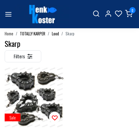
0
Home
TOTALLY KARPER
Lood
Skarp
Skarp
Filters
Sale