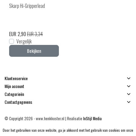
Skarp Hi-Gripperlead
EUR 2,90
EUR 3,34
Vergelijk
Bekijken
Klantenservice
Mijn account
Categorieën
Contactgegevens
© Copyright 2026 - www.henkkoster.nl | Realisatie
InStijl Media
Algemene voorwaarden
|
Disclaimer
|
Privacy Policy
|
Sitemap
|
RSS Feed
Door het gebruiken van onze website, ga je akkoord met het gebruik van cookies om onze