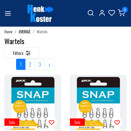
0
Home
OVERIGE
Wartels
Wartels
Filters
1
2
3
Sale
Sale