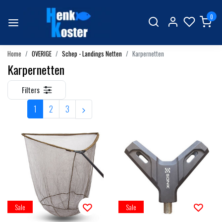
0
Home
OVERIGE
Schep - Landings Netten
Karpernetten
Karpernetten
Filters
1
2
3
Sale
Sale