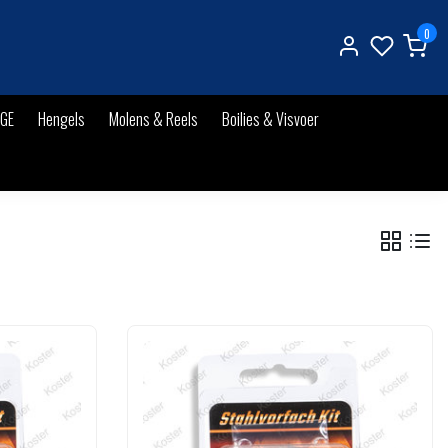
0
IGE
Hengels
Molens & Reels
Boilies & Visvoer