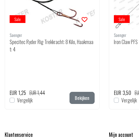
Sale
Sale
Saenger
Saenger
Specitec Ryder Rig Trekkracht: 8 Kilo, Haakmaa
Iron Claw PFS
t: 4
EUR 1,25
EUR 1,44
EUR 3,50
EU
Bekijken
Vergelijk
Vergelijk
Klantenservice
Mijn account