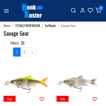
0
Home
TOTALLY ROOFVISSEN
Softbaits
Savage Gear
Savage Gear
Filters
1
2
Sale
Sale