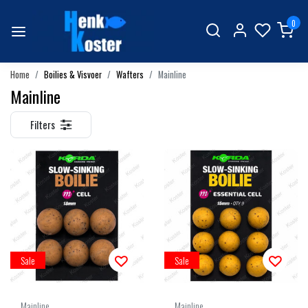
0
Home
Boilies & Visvoer
Wafters
Mainline
Mainline
Filters
Sale
Sale
Mainline
Mainline