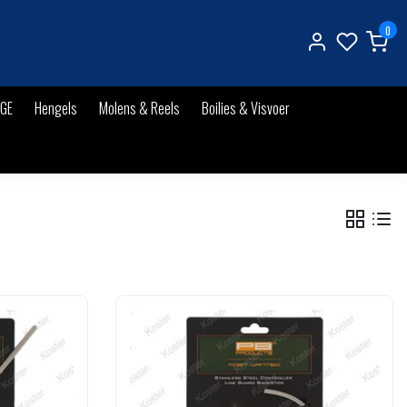
0
IGE
Hengels
Molens & Reels
Boilies & Visvoer