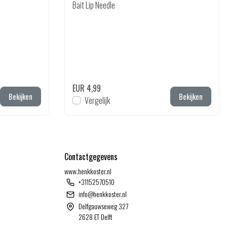
Bait Lip Needle
EUR 4,99
Bekijken
Bekijken
Vergelijk
Contactgegevens
www.henkkoster.nl
+31152570510
info@henkkoster.nl
Delfgauwseweg 327
2628 ET Delft