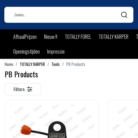
AfhaalPrijzen
Nieuw !!
TOTALLY FOREL
TOTALLY KARPER
T
Openingstijden
Impressie
Home
TOTALLY KARPER
Tools
PB Products
PB Products
Filters