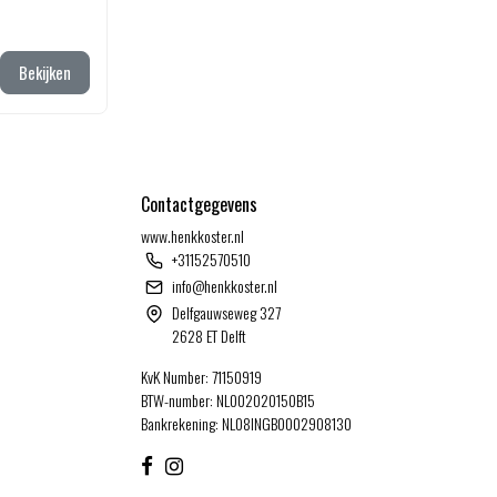
Bekijken
Contactgegevens
www.henkkoster.nl
+31152570510
info@henkkoster.nl
Delfgauwseweg 327
2628 ET Delft
KvK Number: 71150919
BTW-number: NL002020150B15
Bankrekening: NL08INGB0002908130