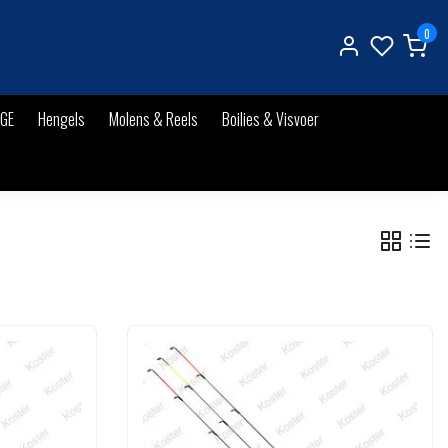
0
IGE
Hengels
Molens & Reels
Boilies & Visvoer