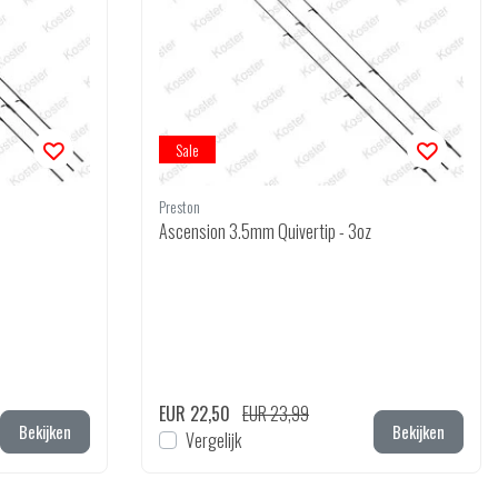
Sale
Preston
Ascension 3.5mm Quivertip - 3oz
EUR 22,50
EUR 23,99
Bekijken
Bekijken
Vergelijk