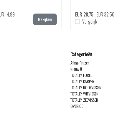
UR 14,99
EUR 28,75
EUR 32,50
Bekijken
Vergelijk
Categorieën
AfhaalPrijzen
Nieuw !!
TOTALLY FOREL
TOTALLY KARPER
TOTALLY ROOFVISSEN
TOTALLY WITVISSEN
TOTALLY ZEEVISSEN
OVERIGE