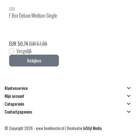
FOX
F Box Deluxe Medium Single
EUR 50,74
EUR 57,99
Vergelijk
Bekijken
Klantenservice
Mijn account
Categorieën
Contactgegevens
© Copyright 2026 - www.henkkoster.nl | Realisatie
InStijl Media
Algemene voorwaarden
|
Disclaimer
|
Privacy Policy
|
Sitemap
|
RSS Feed