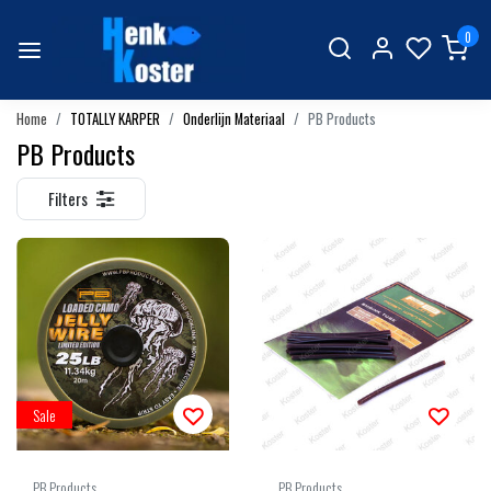
0
Home
TOTALLY KARPER
Onderlijn Materiaal
PB Products
PB Products
Filters
Sale
PB Products
PB Products