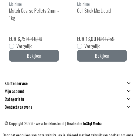
Mainline
Mainline
Match Coarse Pellets 2mm -
Cell Stick Mix Liquid
1kg
EUR 6,75
EUR 6,99
EUR 16,00
EUR 17,59
Vergelijk
Vergelijk
Bekijken
Bekijken
Klantenservice
Mijn account
Categorieën
Contactgegevens
© Copyright 2026 - www.henkkoster.nl | Realisatie
InStijl Media
Algemene voorwaarden
|
Disclaimer
|
Privacy Policy
|
Sitemap
|
RSS Feed
Door het gebruiken van onze website, ga je akkoord met het gebruik van cookies om onze