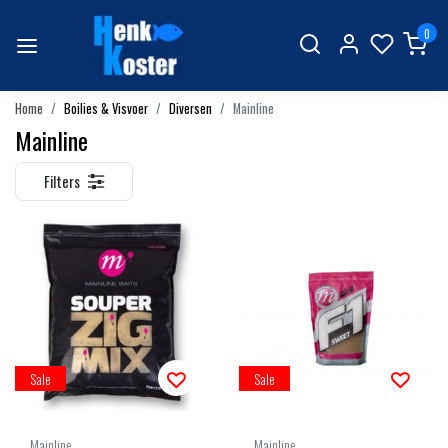
0
Home
Boilies & Visvoer
Diversen
Mainline
Mainline
Filters
Sale
Sale
Mainline
Mainline