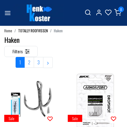
0
Home
TOTALLY ROOFVISSEN
Haken
Haken
Filters
1
2
3
Sale
Sale