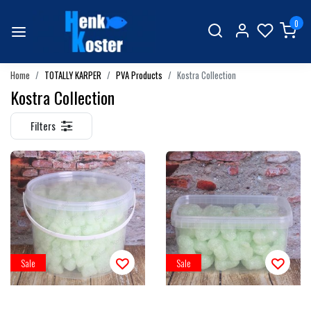
0
Home
TOTALLY KARPER
PVA Products
Kostra Collection
Kostra Collection
Filters
Sale
Sale