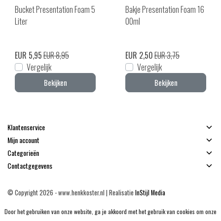
Bucket Presentation Foam 5
Bakje Presentation Foam 16
Liter
00ml
EUR 5,95
EUR 8,95
EUR 2,50
EUR 3,75
Vergelijk
Vergelijk
Bekijken
Bekijken
Klantenservice
Mijn account
Categorieën
Contactgegevens
© Copyright 2026 - www.henkkoster.nl | Realisatie
InStijl Media
Algemene voorwaarden
|
Disclaimer
|
Privacy Policy
|
Sitemap
|
RSS Feed
Door het gebruiken van onze website, ga je akkoord met het gebruik van cookies om onze