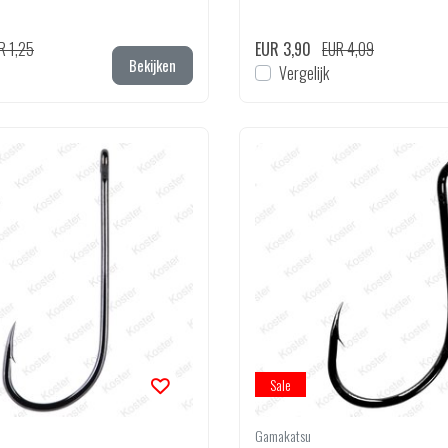
R 1,25
EUR 3,90
EUR 4,09
Bekijken
Vergelijk
Sale
Gamakatsu