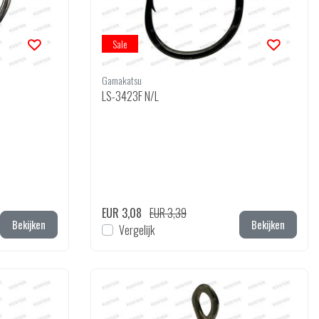
Sale
Gamakatsu
LS-3423F N/L
EUR 3,08
EUR 3,39
Bekijken
Bekijken
Vergelijk