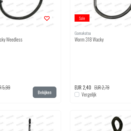
Sale
Gamakatsu
cky Weedless
Worm 318 Wacky
R 5,99
EUR 2,40
EUR 2,79
Bekijken
Vergelijk