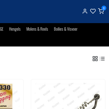
0
IGE
Hengels
Molens & Reels
Boilies & Visvoer