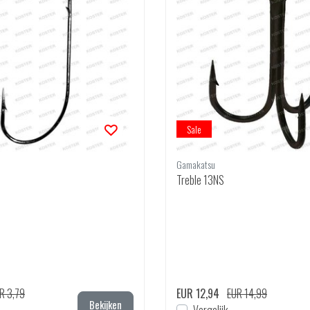
Sale
Gamakatsu
Treble 13NS
R 3,79
EUR 12,94
EUR 14,99
Bekijken