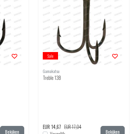
Sale
Gamakatsu
Treble 13B
EUR 14,67
EUR 17,04
Bekijken
Bekijken