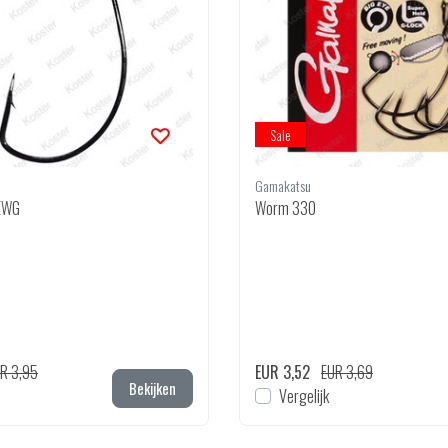
Sale
Gamakatsu
EWG
Worm 330
R 3,95
EUR 3,52
EUR 3,69
Bekijken
Vergelijk