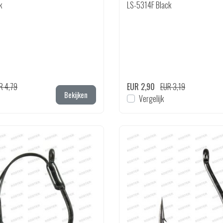
k
LS-5314F Black
R 4,79
EUR 2,90
EUR 3,19
Bekijken
Vergelijk