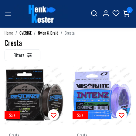
0
Home
OVERIGE
Nylon & Braid
Cresta
Cresta
Filters
Sale
Sale
Cresta
Cresta