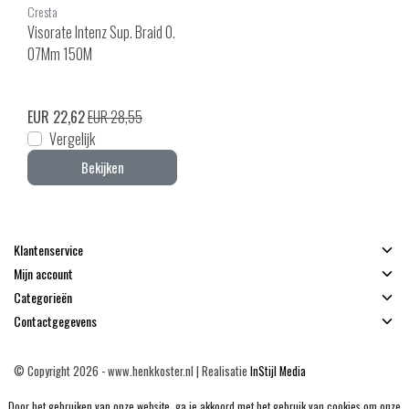
Cresta
Visorate Intenz Sup. Braid 0.
07Mm 150M
EUR 22,62
EUR 28,55
Vergelijk
Bekijken
Klantenservice
Mijn account
Categorieën
Contactgegevens
© Copyright 2026 - www.henkkoster.nl | Realisatie
InStijl Media
Algemene voorwaarden
|
Disclaimer
|
Privacy Policy
|
Sitemap
|
RSS Feed
Door het gebruiken van onze website, ga je akkoord met het gebruik van cookies om onze