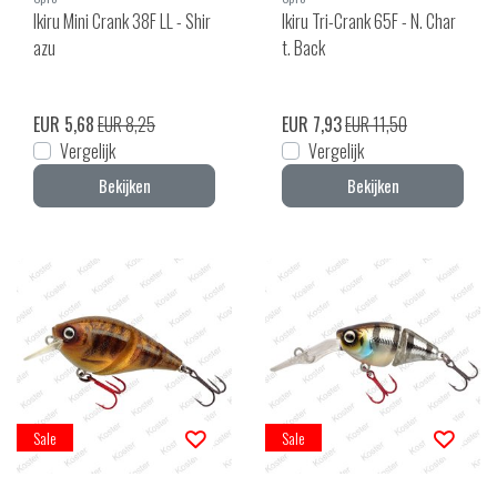
Ikiru Mini Crank 38F LL - Shir
Ikiru Tri-Crank 65F - N. Char
azu
t. Back
EUR 5,68
EUR 8,25
EUR 7,93
EUR 11,50
Vergelijk
Vergelijk
Bekijken
Bekijken
Sale
Sale