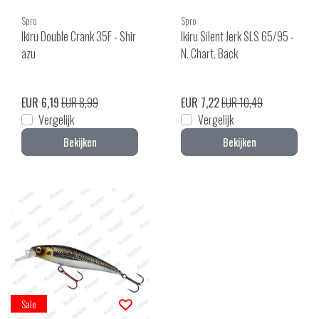
Spro
Spro
Ikiru Double Crank 35F - Shir
Ikiru Silent Jerk SLS 65/95 -
azu
N. Chart. Back
EUR 6,19
EUR 8,99
EUR 7,22
EUR 10,49
Vergelijk
Vergelijk
Bekijken
Bekijken
Sale