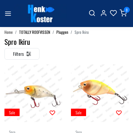
0
Home
TOTALLY ROOFVISSEN
Pluggen
Spro Ikiru
Spro Ikiru
Filters
Sale
Sale
Spro
Spro