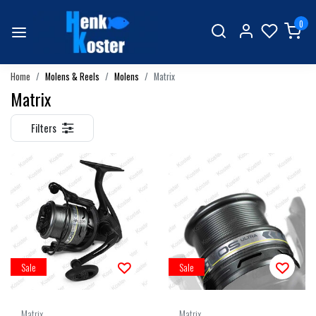
0
Home
Molens & Reels
Molens
Matrix
Matrix
Filters
Sale
Sale
Matrix
Matrix