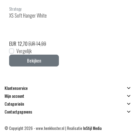
Strategy
XS Soft Hanger White
EUR 12,70
EUR 14,99
Vergelijk
Bekijken
Klantenservice
Mijn account
Categorieën
Contactgegevens
© Copyright 2026 - www.henkkoster.nl | Realisatie
InStijl Media
Algemene voorwaarden
|
Disclaimer
|
Privacy Policy
|
Sitemap
|
RSS Feed