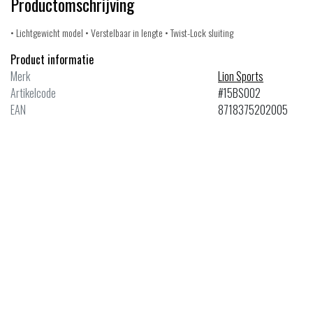
Productomschrijving
• Lichtgewicht model • Verstelbaar in lengte • Twist-Lock sluiting
Product informatie
Merk
Lion Sports
Artikelcode
#15BS002
EAN
8718375202005