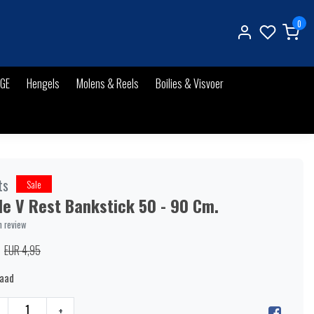
0
IGE
Hengels
Molens & Reels
Boilies & Visvoer
ts
Sale
le V Rest Bankstick 50 - 90 Cm.
n review
EUR 4,95
raad
+