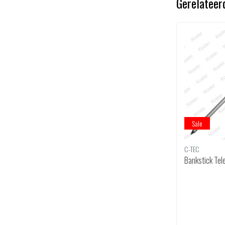
Gerelateer
Sale
C-TEC
Bankstick Te