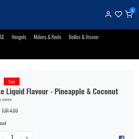
0
IGE
Hengels
Molens & Reels
Boilies & Visvoer
s
Sale
e Liquid Flavour - Pineapple & Coconut
n review
EUR 4,99
raad
+