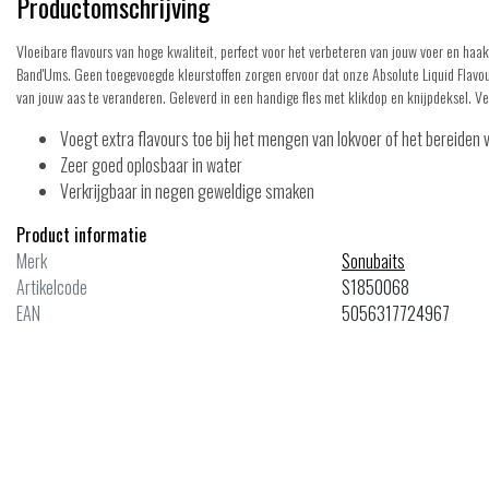
Productomschrijving
Vloeibare flavours van hoge kwaliteit, perfect voor het verbeteren van jouw voer en haak
Band'Ums. Geen toegevoegde kleurstoffen zorgen ervoor dat onze Absolute Liquid Flav
van jouw aas te veranderen. Geleverd in een handige fles met klikdop en knijpdeksel. V
Voegt extra flavours toe bij het mengen van lokvoer of het bereiden 
Zeer goed oplosbaar in water
Verkrijgbaar in negen geweldige smaken
Product informatie
Merk
Sonubaits
ale
Sale
Artikelcode
S1850068
EAN
5056317724967
baits
Sonubaits
uid Additive Strawberry
Liquid Additive Carp