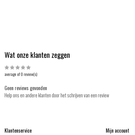
 3,36
EUR 3,49
EUR 3,36
EUR 3,49
Bekijken
Bekijk
Vergelijk
Vergelijk
Wat onze klanten zeggen
average of 0 review(s)
Geen reviews gevonden
Help ons en andere klanten door het schrijven van een review
Klantenservice
Mijn account