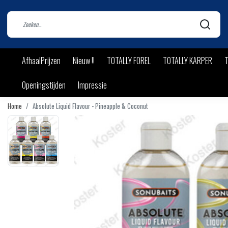
AfhaalPrijzen
Nieuw !!
TOTALLY FOREL
TOTALLY KARPER
T
Openingstijden
Impressie
Home
Absolute Liquid Flavour - Pineapple & Coconut