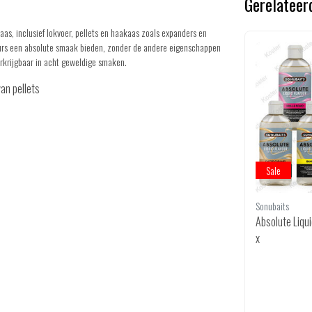
Gerelateer
aas, inclusief lokvoer, pellets en haakaas zoals expanders en
ours een absolute smaak bieden, zonder de andere eigenschappen
erkrijgbaar in acht geweldige smaken.
van pellets
Sale
Sale
Sonubaits
Sonubaits
Liquid Additive Roach
Absolute Liqu
x