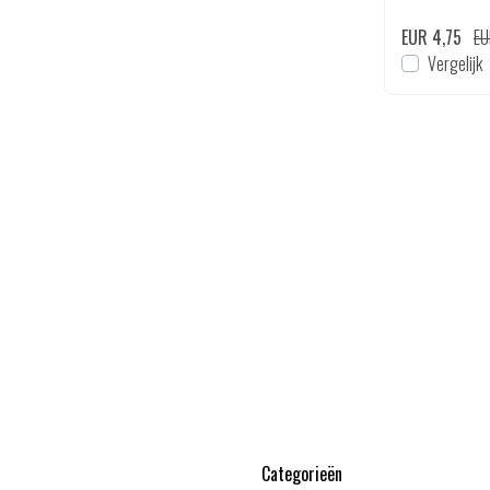
EUR 3,36
EUR 3,49
EUR 4,75
EU
en
Bekijken
Vergelijk
Vergelijk
Categorieën