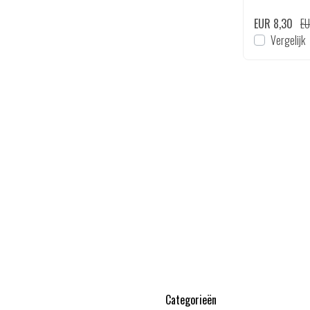
EUR 1,66
EUR 2,09
EUR 8,30
EU
en
Bekijken
Vergelijk
Vergelijk
Categorieën