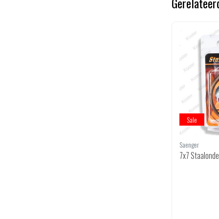
Gerelateer
Sale
Sale
Saenger
Saenger
Spiral Deeghaken SR-286 150 cm.