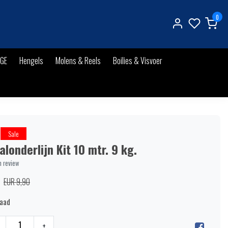
0
IGE
Hengels
Molens & Reels
Boilies & Visvoer
Sale
alonderlijn Kit 10 mtr. 9 kg.
n review
EUR 9,90
raad
+