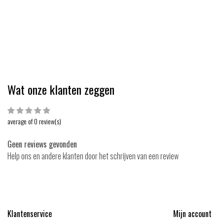
 11,72
EUR 16,74
EUR 1,83
EUR 2,09
Bekijken
Bekijk
Vergelijk
Vergelijk
Wat onze klanten zeggen
average of 0 review(s)
Geen reviews gevonden
Help ons en andere klanten door het schrijven van een review
Klantenservice
Mijn account