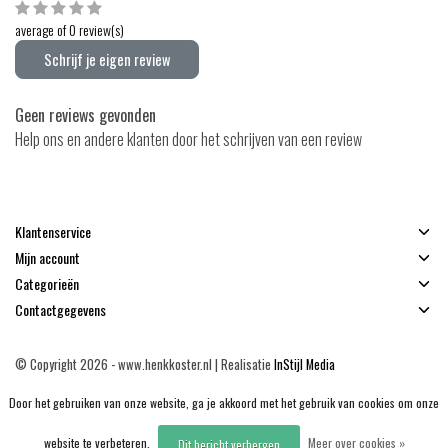
average of 0 review(s)
Schrijf je eigen review
Geen reviews gevonden
Help ons en andere klanten door het schrijven van een review
Klantenservice
Mijn account
Categorieën
Contactgegevens
© Copyright 2026 - www.henkkoster.nl | Realisatie
InStijl Media
Algemene voorwaarden
|
Disclaimer
|
Privacy Policy
|
Sitemap
|
RSS Feed
Door het gebruiken van onze website, ga je akkoord met het gebruik van cookies om onze
website te verbeteren.
Meer over cookies »
Dit bericht verbergen