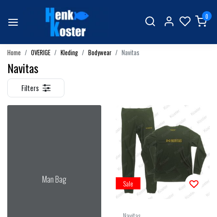
0
Home
OVERIGE
Kleding
Bodywear
Navitas
Navitas
Filters
Man Bag
Sale
Navitas