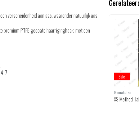
Gerelateer
 een verscheidenheid aan aas, waaronder natuurlijk aas
ze premium PTFE-gecoate haarriginghaak, met een
m
0417
Sale
Sale
Korum
Gamakatsu
 : 8
Hair Rigs With Quickstops 4" Size 12
XS Method Hai