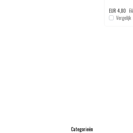
EUR 3,50
EUR 3,99
EUR 4,80
EU
en
Bekijken
Vergelijk
Vergelijk
Categorieën