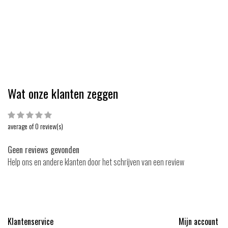
 6,60
EUR 6,99
EUR 3,50
EUR 3,79
Bekijken
Bekijk
Vergelijk
Vergelijk
Wat onze klanten zeggen
average of 0 review(s)
Geen reviews gevonden
Help ons en andere klanten door het schrijven van een review
Klantenservice
Mijn account