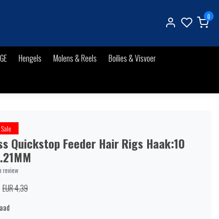
0
IGE
Hengels
Molens & Reels
Boilies & Visvoer
Sale
ss Quickstop Feeder Hair Rigs Haak:10
0.21MM
n review
EUR 4,39
raad