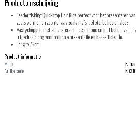
Productomschrijving
Feeder fishing Quickstop Hair Rigs perfect voor het presenteren van
zoals wormen en zachter aas zoals maïs, pellets, boilies en vlees.
Vastgekoppeld met supersterke heldere mono en met behulp van on
uitgedraaid oog voor optimale presentatie en haakefficiëntie.
Lengte 75cm
Product informatie
Merk
Koru
Artikelcode
K031
ale
Sale
o
Korum
lime Method Micro Braid 0.06mm
Spiked Method Hair Rig 4" Haak 14
meter
LB