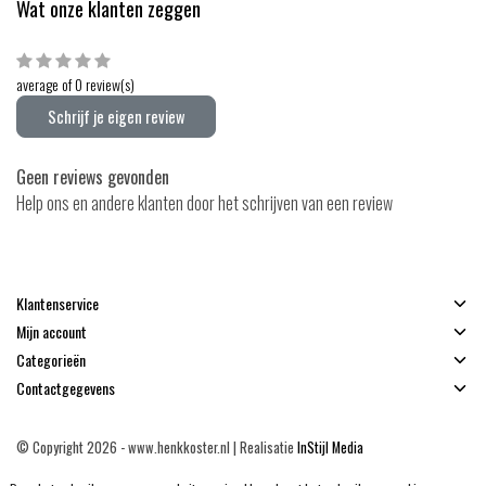
Wat onze klanten zeggen
average of 0 review(s)
Schrijf je eigen review
Geen reviews gevonden
Help ons en andere klanten door het schrijven van een review
Klantenservice
Mijn account
Categorieën
Contactgegevens
© Copyright 2026 - www.henkkoster.nl | Realisatie
InStijl Media
Algemene voorwaarden
|
Disclaimer
|
Privacy Policy
|
Sitemap
|
RSS Feed