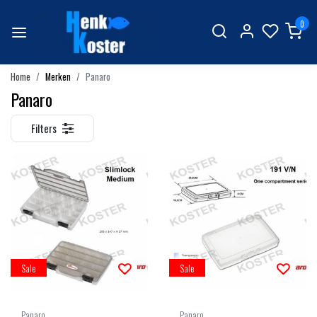
0
Home
Merken
Panaro
Panaro
Filters
Sale
Sale
Panaro
Panaro