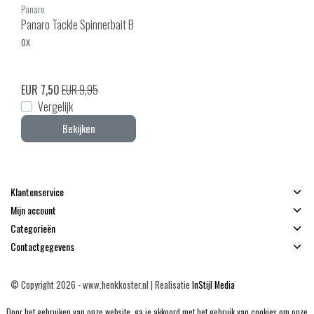
Panaro
Panaro Tackle Spinnerbait B
ox
EUR 7,50
EUR 9,95
Vergelijk
Bekijken
Klantenservice
Mijn account
Categorieën
Contactgegevens
© Copyright 2026 - www.henkkoster.nl | Realisatie
InStijl Media
Algemene voorwaarden
|
Disclaimer
|
Privacy Policy
|
Sitemap
|
RSS Feed
Door het gebruiken van onze website, ga je akkoord met het gebruik van cookies om onze