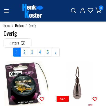
0
Home
Merken
Overig
Overig
Filters
1
2
3
4
5
Sale