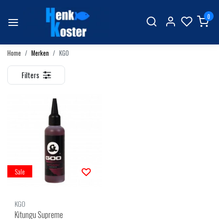
0
Home
Merken
KGO
Filters
Sale
KGO
Kitungu Supreme