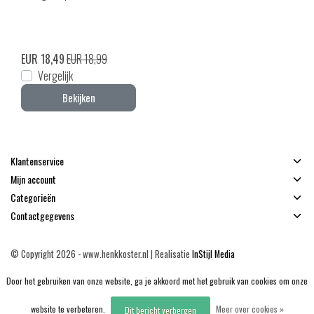
EUR 18,49
EUR 18,99
Vergelijk
Bekijken
Klantenservice
Mijn account
Categorieën
Contactgegevens
© Copyright 2026 - www.henkkoster.nl | Realisatie
InStijl Media
Algemene voorwaarden
|
Disclaimer
|
Privacy Policy
|
Sitemap
|
RSS Feed
Door het gebruiken van onze website, ga je akkoord met het gebruik van cookies om onze
website te verbeteren.
Meer over cookies »
Dit bericht verbergen